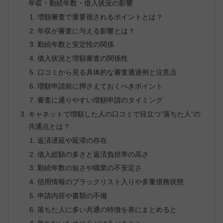
年収・勤続年数・借入状況の影響
増額審査で重要視されるポイントとは？
年収が審査に与える影響とは？
勤続年数と安定性の関係
借入状況と増額審査の関係性
口コミから見る具体的な審査通過例と注意点
増額申請前に押さえておくべきポイント
審査に通りやすい増額申請のタイミング
キャネットで増額した人の口コミで目立つ“落ちた人”の
共通点とは？
返済遅延や延滞の存在
借入総額の多さと返済負担率の高さ
勤続年数の短さや職業の不安定さ
信用情報のブラックリスト入りや多重債務状態
申請内容や書類の不備
落ちた人に多い共通の特徴を表にまとめると