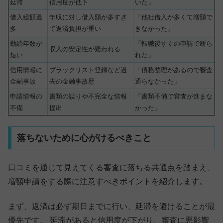
延滞
信用度が低下
いた」
借入総額過
年収に対し借入額が多すぎ
「他社借入が多くて増額で
多
て返済負担が重い
きなかった」
勤続年数が
「転職後すぐの申請で断ら
収入の安定性が疑われる
短い
れた」
信用情報に
ブラックリスト登録など過
「債務整理があるので審査
金融事故
去の金融事故歴
通らなかった」
申請情報の
書類の誤りや不完全な情報
「書類不備で審査が進まな
不備
提出
かった」
落ちないために心がけるべきこと
口コミを通じて見えてくる審査に落ちる共通点を踏まえ、
増額申請をする際に注意すべきポイントを紹介します。
まず、返済は必ず期日までに行い、延滞を避けることが最
優先です。 延滞があると信用度が下がり、審査に悪影響