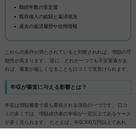
勤続年数の安定度
既存借入の総額と返済状況
過去の返済履歴や信用情報
これらの条件が満たされていると判断されれば、増額の可
能性が高まります。 逆に、どれか一つでも不安要素があ
れば、審査が厳しくなることも口コミで見受けられます。
年収が審査に与える影響とは？
年収は増額審査で最も重視される項目の一つです。 口コ
ミの多くでは、増額成功者の年収が一定以上であるケース
が多く見られます。 たとえば、年収300万円以上であれ
ば、返済負担率に余裕があり、増額申請において有利にな