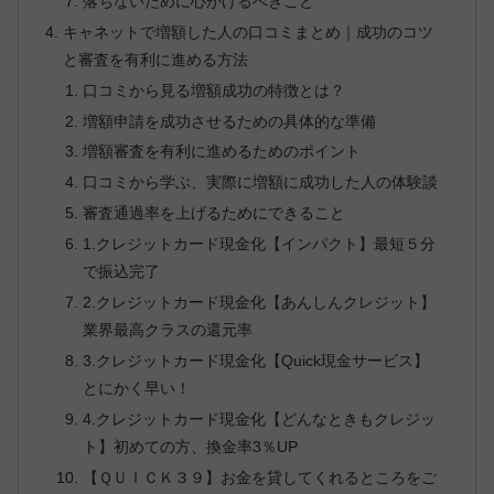
落ちないために心がけるべきこと
キャネットで増額した人の口コミまとめ｜成功のコツ
と審査を有利に進める方法
口コミから見る増額成功の特徴とは？
増額申請を成功させるための具体的な準備
増額審査を有利に進めるためのポイント
口コミから学ぶ、実際に増額に成功した人の体験談
審査通過率を上げるためにできること
1.クレジットカード現金化【インパクト】最短５分
で振込完了
2.クレジットカード現金化【あんしんクレジット】
業界最高クラスの還元率
3.クレジットカード現金化【Quick現金サービス】
とにかく早い！
4.クレジットカード現金化【どんなときもクレジッ
ト】初めての方、換金率3％UP
【ＱＵＩＣＫ３９】お金を貸してくれるところをご