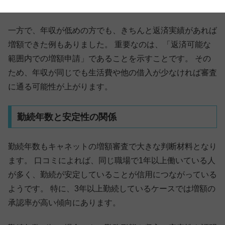
る傾向があります。
一方で、年収が低めの方でも、きちんと返済実績があれば
増額できた例もありました。 重要なのは、「返済可能な
範囲内での増額申請」であることを示すことです。 その
ため、年収が同じでも生活費や他の借入が少なければ審査
に通る可能性が上がります。
勤続年数と安定性の関係
勤続年数もキャネットの増額審査で大きな判断材料となり
ます。 口コミによれば、同じ職場で1年以上働いている人
が多く、勤続が安定していることが信用につながっている
ようです。 特に、3年以上勤続しているケースでは増額の
承認率が高い傾向にあります。