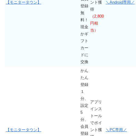
【モニタータウン
】
ント獲
＼Android専用／
登録
得
無
（2,800
料！
円相
現金
当）
かギ
フト
カー
ドに
交換
かん
たん
登録
１
分、
アプリ
設定
インス
5
トール
分、
でポイ
会員
【モニタータウン】
ント獲
＼PC専用／
登録