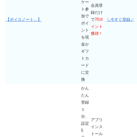
ケー
会員登
ト参
録だけ
加で
【ボイスノート」】
で
70ポ
＼今すぐ登録／
ポイ
イント
ント
獲得！
を現
金か
ギフ
トカ
ード
に交
換
かん
たん
登録
１
分、
アプリ
設定
インス
5
トール