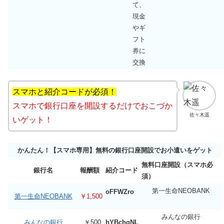
て、
現金
やギ
フト
券に
交換
スマホと紹介コードが必須！
スマホで銀行口座を開設するだけでおこづか
佐々木遥
いゲット！
かんたん！【スマホ専用】無料の銀行口座開設でお小遣いをゲット
無料口座開設（スマホ必
銀行名
報酬額
紹介コード
須）
第一生命NEOBANK
oFFWZro
第一生命NEOBANK
￥1,500
みんなの銀行
みんなの銀行
￥500
hYBchqNL