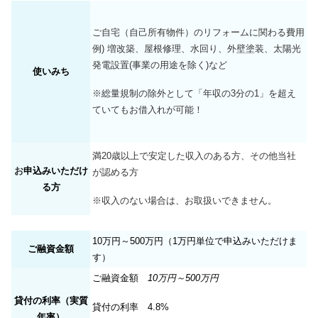
ご自宅（自己所有物件）のリフォームに関わる費用
例) 増改築、屋根修理、水回り、外壁塗装、太陽光
発電設置(事業の用途を除く)など
使いみち
※
総量規制の除外として「年収の3分の1」を超え
ていてもお借入れが可能！
満20歳以上で安定した収入のある方、その他当社
お
申込みいただけ
が認める方
る方
※
収入のない場合は、お取扱いできません。
10万円～500万円（1万円単位で申込みいただけま
ご融資金額
す）
ご融資金額
10万円～500万円
貸付の利率（実質
貸付の利率
4.8%
年率）