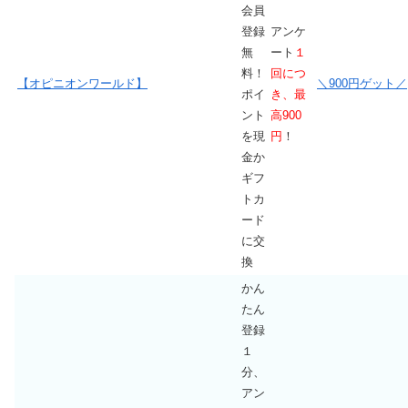
会員
登録
アンケ
無
ート
１
料！
回につ
【オピニオンワールド】
＼900円ゲット／
ポイ
き、最
ント
高900
を現
円
！
金か
ギフ
トカ
ード
に交
換
かん
たん
登録
１
分、
アン