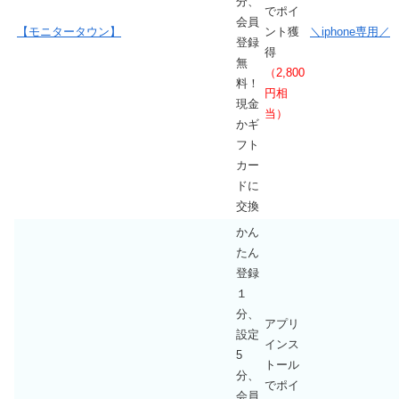
分、
でポイ
会員
【モニタータウン
】
ント獲
＼iphone専用／
登録
得
無
（2,800
料！
円相
現金
当）
かギ
フト
カー
ドに
交換
かん
たん
登録
１
分、
アプリ
設定
インス
5
トール
分、
でポイ
会員