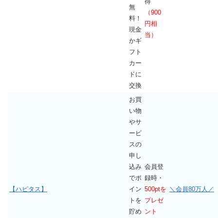
得
無
（900
料！
円相
現金
当）
かギ
フト
カー
ドに
交換
お買
い物
やサ
ービ
スの
申し
込み
会員登
でポ
録時・
【ハピタス】
イン
500ptを
＼会員80万人／
トを
プレゼ
貯め
ント