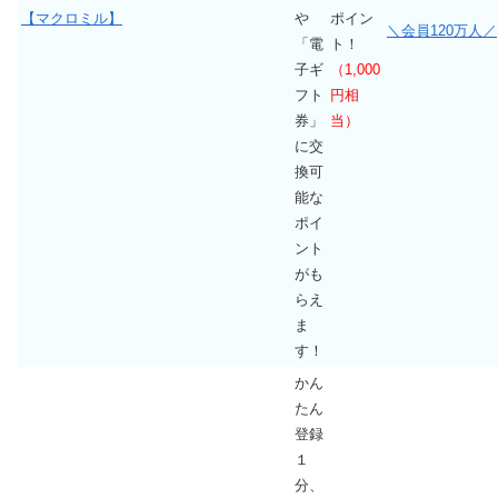
【マクロミル】
や
ポイン
＼会員120万人／
「電
ト！
子ギ
（1,000
フト
円相
券」
当）
に交
換可
能な
ポイ
ント
がも
らえ
ま
す！
かん
たん
登録
１
分、